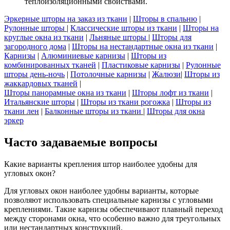
теплоизоляционными свойствами.
Эркерные шторы на заказ из ткани
|
Шторы в спальню
|
Рулонные шторы
|
Классические шторы из ткани
|
Шторы на
круглые окна из ткани
|
Льняные шторы
|
Шторы для
загородного дома
|
Шторы на нестандартные окна из ткани
|
Карнизы
|
Алюминиевые карнизы
|
Шторы из
комбинированных тканей
|
Пластиковые карнизы
|
Рулонные
шторы день-ночь
|
Потолочные карнизы
|
Жалюзи
|
Шторы из
жаккардовых тканей
|
Шторы панорамные окна из ткани
|
Шторы лофт из ткани
|
Итальянские шторы
|
Шторы из ткани рогожка
|
Шторы из
ткани лен
|
Балконные шторы из ткани
|
Шторы для окна
эркер
Часто задаваемые вопросы
Какие варианты крепления штор наиболее удобны для
угловых окон?
Для угловых окон наиболее удобны варианты, которые
позволяют использовать специальные карнизы с угловыми
креплениями. Такие карнизы обеспечивают плавный переход
между сторонами окна, что особенно важно для треугольных
или нестандартных конструкций.