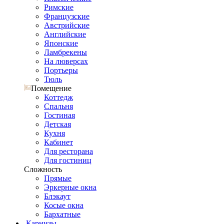
Римские
Французские
Австрийские
Английские
Японские
Ламбрекены
На люверсах
Портьеры
Тюль
Помещение
Коттедж
Спальня
Гостиная
Детская
Кухня
Кабинет
Для ресторана
Для гостиниц
Сложность
Прямые
Эркерные окна
Блэкаут
Косые окна
Бархатные
Карнизы