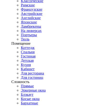
Классические
Римские
Французские
Австрийские
Английские
Японские
Ламбрекены
На люверсах
Портьеры
Тюль
Помещение
Коттедж
Спальня
Гостиная
Детская
Кухня
Кабинет
Для ресторана
Для гостиниц
Сложность
Прямые
Эркерные окна
Блэкаут
Косые окна
Бархатные