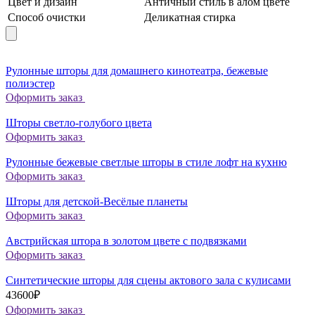
Цвет и дизайн
Античный стиль в алом цвете
Способ очистки
Деликатная стирка
Рулонные шторы для домашнего кинотеатра, бежевые
полиэстер
Оформить заказ
Шторы светло-голубого цвета
Оформить заказ
Рулонные бежевые светлые шторы в стиле лофт на кухню
Оформить заказ
Шторы для детской-Весёлые планеты
Оформить заказ
Австрийская штора в золотом цвете с подвязками
Оформить заказ
Синтетические шторы для сцены актового зала с кулисами
43600₽
Оформить заказ