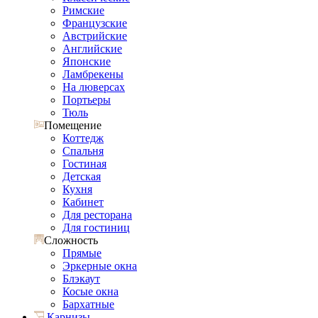
Римские
Французские
Австрийские
Английские
Японские
Ламбрекены
На люверсах
Портьеры
Тюль
Помещение
Коттедж
Спальня
Гостиная
Детская
Кухня
Кабинет
Для ресторана
Для гостиниц
Сложность
Прямые
Эркерные окна
Блэкаут
Косые окна
Бархатные
Карнизы