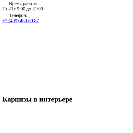
Время работы:
Пн-Пт 9:00 до 21:00
Телефон:
+7 (499) 460 69 87
Главная
Магазин тканей и карнизов
Карнизы
Карнизы для штор
до 31 августа 2026 года
Рассчитать стоимость
Со скидкой
до 30%
Карнизы в интерьере