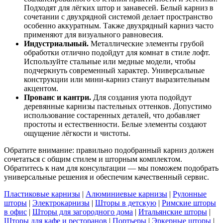
Подходят для лёгких штор и занавесей. Белый карниз в
сочетании с двухрядной системой делает пространство
особенно аккуратным. Также двухрядный карниз часто
применяют для визуального равновесия.
Индустриальный.
Металлические элементы грубой
обработки отлично подойдут для комнат в стиле лофт.
Используйте стальные или медные модели, чтобы
подчеркнуть современный характер. Универсальные
конструкции или мини-карниз станут выразительным
акцентом.
Прованс и кантри.
Для создания уюта подойдут
деревянные карнизы пастельных оттенков. Допустимо
использование состаренных деталей, что добавляет
простоты и естественности. Белые элементы создают
ощущение лёгкости и чистоты.
Обратите внимание: правильно подобранный карниз должен
сочетаться с общим стилем и шторным комплектом.
Обратитесь к нам для консультации — мы поможем подобрать
универсальные решения и обеспечим качественный сервис.
Пластиковые карнизы
|
Алюминиевые карнизы
|
Рулонные
шторы
|
Электрокарнизы
|
Шторы в детскую
|
Римские шторы
в офис
|
Шторы для загородного дома
|
Итальянские шторы
|
Шторы для кафе и ресторанов
|
Портьеры
|
Эркерные шторы
|