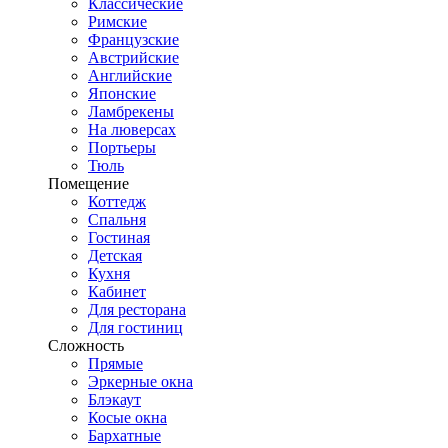
Классические
Римские
Французские
Австрийские
Английские
Японские
Ламбрекены
На люверсах
Портьеры
Тюль
Помещение
Коттедж
Спальня
Гостиная
Детская
Кухня
Кабинет
Для ресторана
Для гостиниц
Сложность
Прямые
Эркерные окна
Блэкаут
Косые окна
Бархатные