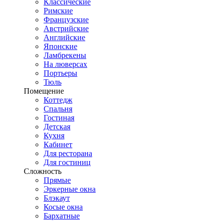
Классические
Римские
Французские
Австрийские
Английские
Японские
Ламбрекены
На люверсах
Портьеры
Тюль
Помещение
Коттедж
Спальня
Гостиная
Детская
Кухня
Кабинет
Для ресторана
Для гостиниц
Сложность
Прямые
Эркерные окна
Блэкаут
Косые окна
Бархатные