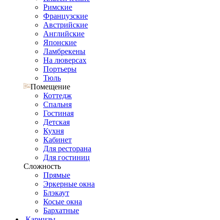
Римские
Французские
Австрийские
Английские
Японские
Ламбрекены
На люверсах
Портьеры
Тюль
Помещение
Коттедж
Спальня
Гостиная
Детская
Кухня
Кабинет
Для ресторана
Для гостиниц
Сложность
Прямые
Эркерные окна
Блэкаут
Косые окна
Бархатные
Карнизы