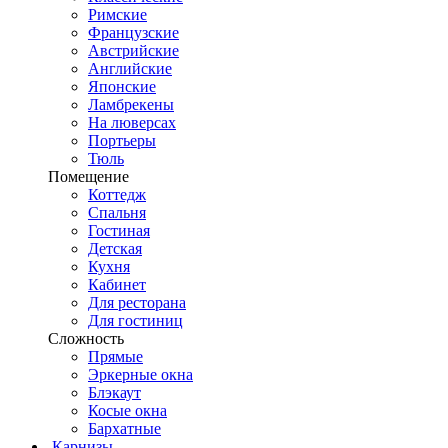
Римские
Французские
Австрийские
Английские
Японские
Ламбрекены
На люверсах
Портьеры
Тюль
Помещение
Коттедж
Спальня
Гостиная
Детская
Кухня
Кабинет
Для ресторана
Для гостиниц
Сложность
Прямые
Эркерные окна
Блэкаут
Косые окна
Бархатные
Карнизы