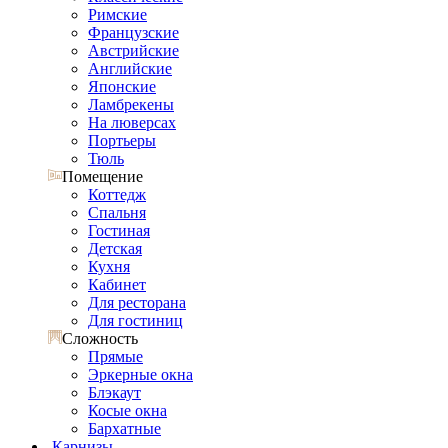
Римские
Французские
Австрийские
Английские
Японские
Ламбрекены
На люверсах
Портьеры
Тюль
Помещение
Коттедж
Спальня
Гостиная
Детская
Кухня
Кабинет
Для ресторана
Для гостиниц
Сложность
Прямые
Эркерные окна
Блэкаут
Косые окна
Бархатные
Карнизы