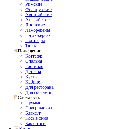
Римские
Французские
Австрийские
Английские
Японские
Ламбрекены
На люверсах
Портьеры
Тюль
Помещение
Коттедж
Спальня
Гостиная
Детская
Кухня
Кабинет
Для ресторана
Для гостиниц
Сложность
Прямые
Эркерные окна
Блэкаут
Косые окна
Бархатные
Карнизы