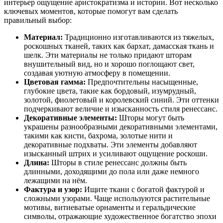
интерьер ощущение аристократизма и истории. Вот несколько
ключевых моментов, которые помогут вам сделать
правильный выбор:
Материал:
Традиционно изготавливаются из тяжелых,
роскошных тканей, таких как бархат, дамасская ткань и
шелк. Эти материалы не только придают шторам
внушительный вид, но и хорошо поглощают свет,
создавая уютную атмосферу в помещении.
Цветовая гамма:
Предпочтительны насыщенные,
глубокие цвета, такие как бордовый, изумрудный,
золотой, фиолетовый и королевский синий. Эти оттенки
подчеркивают величие и изысканность стиля ренессанс.
Декоративные элементы:
Шторы могут быть
украшены разнообразными декоративными элементами,
такими как кисти, бахрома, золотые нити и
декоративные подхваты. Эти элементы добавляют
изысканный штрих и усиливают ощущение роскоши.
Длина:
Шторы в стиле ренессанс должны быть
длинными, доходящими до пола или даже немного
лежащими на нём.
Фактура и узор:
Ищите ткани с богатой фактурой и
сложными узорами. Чаще используются растительные
мотивы, витиеватые орнаменты и геральдические
символы, отражающие художественное богатство эпохи