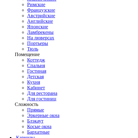
Римские
Французские
Австрийские
Английские
Японские
Ламбрекены
На люверсах
Портьеры
Тюль
Помещение
Коттедж
Спальня
Гостиная
Детская
Кухня
Кабинет
Для ресторана
Для гостиниц
Сложность
Прямые
Эркерные окна
Блэкаут
Косые окна
Бархатные
Карнизы