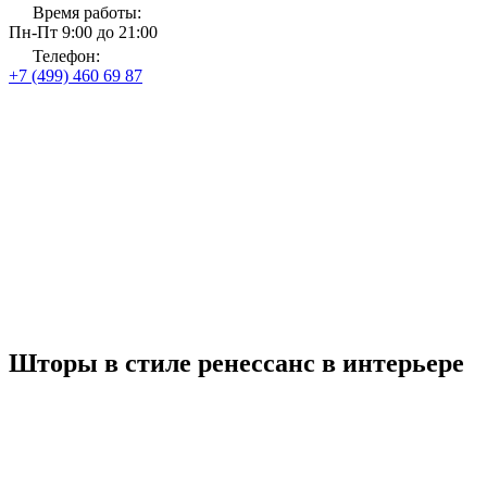
Время работы:
Пн-Пт 9:00 до 21:00
Телефон:
+7 (499) 460 69 87
Главная
Магазин тканей и карнизов
Шторы в стиле ренессанс
Шторы в стиле ренессанс
до 31 августа 2026 года
Рассчитать стоимость
Со скидкой
до 30%
Шторы в стиле ренессанс в интерьере