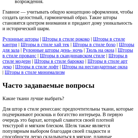
возрождения.
Главное — учитывать общую концепцию оформления, чтобы
создать целостный, гармоничный образ. Такие шторы
становятся центром внимания и придают дому уникальность
и исторический шарм.
Рулонные шторы
|
Шторы в стиле рококо
|
Шторы в стиле
кантри
|
Шторы в стиле хай тек
|
Шторы в стиле бохо
|
Шторы
для зала
|
Рулонные шторы день- ночь
|
Тюль на окна
|
Шторы
в стиле прованс
|
Шторы в скандинавском стиле
|
Шторы в
стиле модерн
|
Шторы в стиле барокко
|
Шторы в стиле арт
деко
|
Шторы в стиле лофт
|
Шторы на нестандартные окна
|
Шторы в стиле минимализм
Часто задаваемые вопросы
Какие ткани лучше выбрать?
Для штор в стиле ренессанс предпочтительны ткани, которые
подчеркивают роскошь и богатство интерьера. В первую
очередь это бархат, который славится своей плотной
текстурой и мягким блеском. Шелк также является
популярным выбором благодаря своей гладкости и
способности легко складываться в мягкие, плавные