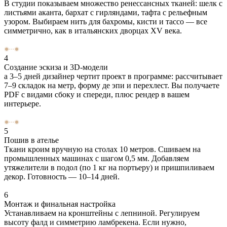
В студии показываем множество ренессансных тканей: шелк с
листьями аканта, бархат с гирляндами, тафта с рельефным
узором. Выбираем нить для бахромы, кисти и тассо — все
симметрично, как в итальянских дворцах XV века.
4
Создание эскиза и 3D-модели
а 3–5 дней дизайнер чертит проект в программе: рассчитывает
7–9 складок на метр, форму де эпи и перехлест. Вы получаете
PDF с видами сбоку и спереди, плюс рендер в вашем
интерьере.
5
Пошив в ателье
Ткани кроим вручную на столах 10 метров. Сшиваем на
промышленных машинах с шагом 0,5 мм. Добавляем
утяжелители в подол (по 1 кг на портьеру) и пришпиливаем
декор. Готовность — 10–14 дней.
6
Монтаж и финальная настройка
Устанавливаем на кронштейны с лепниной. Регулируем
высоту фалд и симметрию ламбрекена. Если нужно,