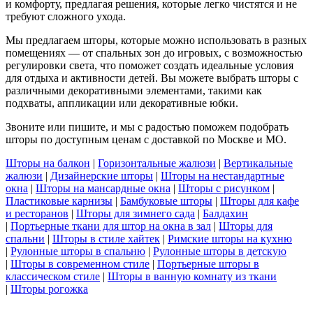
и комфорту, предлагая решения, которые легко чистятся и не
требуют сложного ухода.
Мы предлагаем шторы, которые можно использовать в разных
помещениях — от спальных зон до игровых, с возможностью
регулировки света, что поможет создать идеальные условия
для отдыха и активности детей. Вы можете выбрать шторы с
различными декоративными элементами, такими как
подхваты, аппликации или декоративные юбки.
Звоните или пишите, и мы с радостью поможем подобрать
шторы по доступным ценам с доставкой по Москве и МО.
Шторы на балкон
|
Горизонтальные жалюзи
|
Вертикальные
жалюзи
|
Дизайнерские шторы
|
Шторы на нестандартные
окна
|
Шторы на мансардные окна
|
Шторы с рисунком
|
Пластиковые карнизы
|
Бамбуковые шторы
|
Шторы для кафе
и ресторанов
|
Шторы для зимнего сада
|
Балдахин
|
Портьерные ткани для штор на окна в зал
|
Шторы для
спальни
|
Шторы в стиле хайтек
|
Римские шторы на кухню
|
Рулонные шторы в спальню
|
Рулонные шторы в детскую
|
Шторы в современном стиле
|
Портьерные шторы в
классическом стиле
|
Шторы в ванную комнату из ткани
|
Шторы рогожка