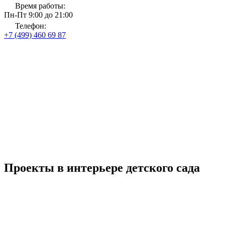
Время работы:
Пн-Пт 9:00 до 21:00
Телефон:
+7 (499) 460 69 87
Главная
Магазин тканей и карнизов
Шторы для детского сада
Шторы для детского сада
до 31 августа 2026 года
Рассчитать стоимость
Со скидкой
до 30%
Проекты в интерьере детского сада