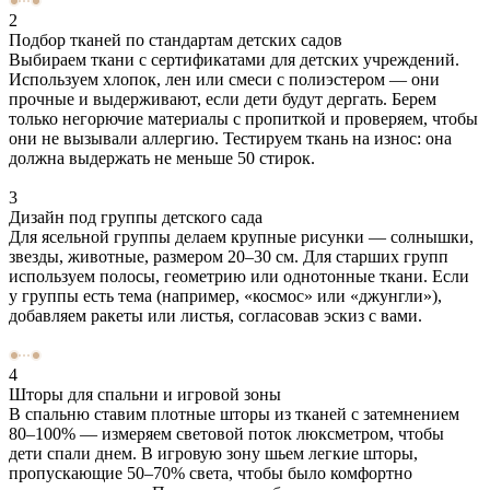
2
Подбор тканей по стандартам детских садов
Выбираем ткани с сертификатами для детских учреждений.
Используем хлопок, лен или смеси с полиэстером — они
прочные и выдерживают, если дети будут дергать. Берем
только негорючие материалы с пропиткой и проверяем, чтобы
они не вызывали аллергию. Тестируем ткань на износ: она
должна выдержать не меньше 50 стирок.
3
Дизайн под группы детского сада
Для ясельной группы делаем крупные рисунки — солнышки,
звезды, животные, размером 20–30 см. Для старших групп
используем полосы, геометрию или однотонные ткани. Если
у группы есть тема (например, «космос» или «джунгли»),
добавляем ракеты или листья, согласовав эскиз с вами.
4
Шторы для спальни и игровой зоны
В спальню ставим плотные шторы из тканей с затемнением
80–100% — измеряем световой поток люксметром, чтобы
дети спали днем. В игровую зону шьем легкие шторы,
пропускающие 50–70% света, чтобы было комфортно