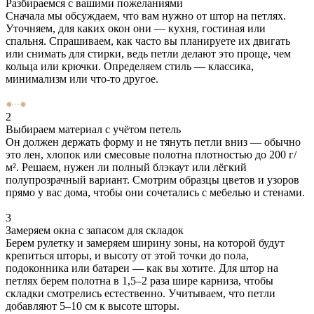
Разбираемся с вашими пожеланиями
Сначала мы обсуждаем, что вам нужно от штор на петлях.
Уточняем, для каких окон они — кухня, гостиная или
спальня. Спрашиваем, как часто вы планируете их двигать
или снимать для стирки, ведь петли делают это проще, чем
кольца или крючки. Определяем стиль — классика,
минимализм или что-то другое.
2
Выбираем материал с учётом петель
Он должен держать форму и не тянуть петли вниз — обычно
это лен, хлопок или смесовые полотна плотностью до 200 г/
м². Решаем, нужен ли полный блэкаут или лёгкий
полупрозрачный вариант. Смотрим образцы цветов и узоров
прямо у вас дома, чтобы они сочетались с мебелью и стенами.
3
Замеряем окна с запасом для складок
Берем рулетку и замеряем ширину зоны, на которой будут
крепиться шторы, и высоту от этой точки до пола,
подоконника или батареи — как вы хотите. Для штор на
петлях берем полотна в 1,5–2 раза шире карниза, чтобы
складки смотрелись естественно. Учитываем, что петли
добавляют 5–10 см к высоте шторы.