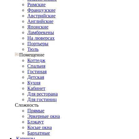
Римские
Французские
Австрийские
Английские
Японские
Ламбрекены
На люверсах
Портьеры
Тюль
Помещение
Коттедж
Спальня
Гостиная
Детская
Кухня
Кабинет
Для ресторана
Для гостиниц
Сложность
Прямые
Эркерные окна
Блэкаут
Косые окна
Бархатные
Карнизы