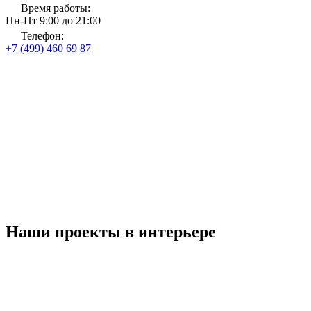
Время работы:
Пн-Пт 9:00 до 21:00
Телефон:
+7 (499) 460 69 87
Главная
Магазин тканей и карнизов
Шторы на петлях
Шторы на петлях
до 31 августа 2026 года
Рассчитать стоимость
Со скидкой
до 30%
Наши проекты в интерьере