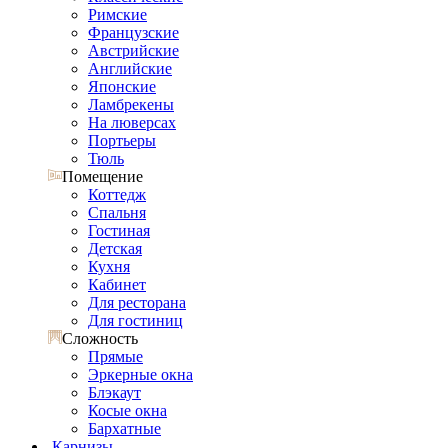
Римские
Французские
Австрийские
Английские
Японские
Ламбрекены
На люверсах
Портьеры
Тюль
Помещение
Коттедж
Спальня
Гостиная
Детская
Кухня
Кабинет
Для ресторана
Для гостиниц
Сложность
Прямые
Эркерные окна
Блэкаут
Косые окна
Бархатные
Карнизы