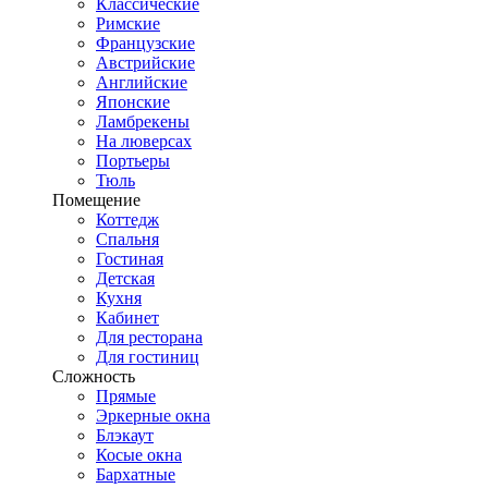
Классические
Римские
Французские
Австрийские
Английские
Японские
Ламбрекены
На люверсах
Портьеры
Тюль
Помещение
Коттедж
Спальня
Гостиная
Детская
Кухня
Кабинет
Для ресторана
Для гостиниц
Сложность
Прямые
Эркерные окна
Блэкаут
Косые окна
Бархатные