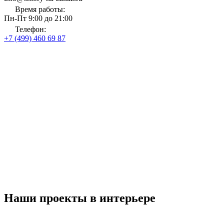
Время работы:
Пн-Пт 9:00 до 21:00
Телефон:
+7 (499) 460 69 87
Главная
Магазин тканей и карнизов
Римские шторы
Серые римские шторы
Серые римские шторы на
заказ
до 31 августа 2026 года
Рассчитать стоимость
Со скидкой
до 30%
Наши проекты в интерьере