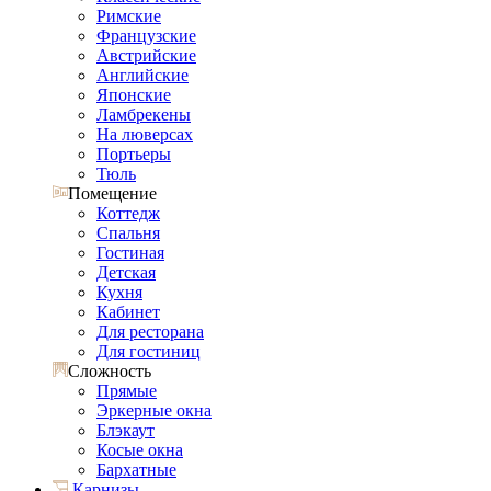
Римские
Французские
Австрийские
Английские
Японские
Ламбрекены
На люверсах
Портьеры
Тюль
Помещение
Коттедж
Спальня
Гостиная
Детская
Кухня
Кабинет
Для ресторана
Для гостиниц
Сложность
Прямые
Эркерные окна
Блэкаут
Косые окна
Бархатные
Карнизы