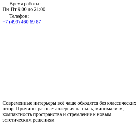
Время работы:
Пн-Пт 9:00 до 21:00
Телефон:
+7 (499) 460 69 87
Главная
Новости и блог
Чем заменить классические шторы — римские, жалюзи,
панели
Чем заменить классические
шторы — римские, жалюзи,
панели
Современные интерьеры всё чаще обходятся без классических
штор. Причины разные: аллергия на пыль, минимализм,
компактность пространства и стремление к новым
эстетическим решениям.