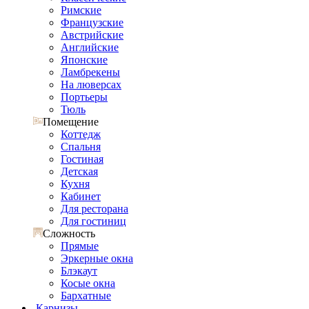
Римские
Французские
Австрийские
Английские
Японские
Ламбрекены
На люверсах
Портьеры
Тюль
Помещение
Коттедж
Спальня
Гостиная
Детская
Кухня
Кабинет
Для ресторана
Для гостиниц
Сложность
Прямые
Эркерные окна
Блэкаут
Косые окна
Бархатные
Карнизы