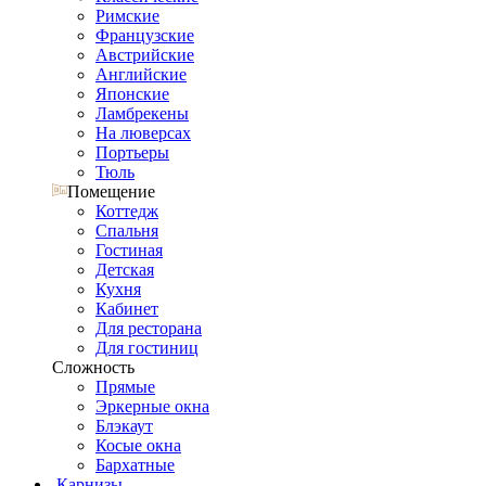
Римские
Французские
Австрийские
Английские
Японские
Ламбрекены
На люверсах
Портьеры
Тюль
Помещение
Коттедж
Спальня
Гостиная
Детская
Кухня
Кабинет
Для ресторана
Для гостиниц
Сложность
Прямые
Эркерные окна
Блэкаут
Косые окна
Бархатные
Карнизы