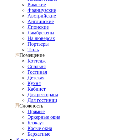
Римские
Французские
Австрийские
Английские
Японские
Ламбрекены
На люверсах
Портьеры
Тюль
Помещение
Коттедж
Спальня
Гостиная
Детская
Кухня
Кабинет
Для ресторана
Для гостиниц
Сложность
Прямые
Эркерные окна
Блэкаут
Косые окна
Бархатные
Карнизы