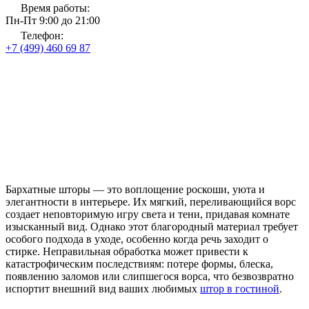
Время работы:
Пн-Пт 9:00 до 21:00
Телефон:
+7 (499) 460 69 87
Главная
Новости и блог
Как стирать бархатные шторы
Как стирать бархатные
шторы
Бархатные шторы — это воплощение роскоши, уюта и
элегантности в интерьере. Их мягкий, переливающийся ворс
создает неповторимую игру света и тени, придавая комнате
изысканный вид. Однако этот благородный материал требует
особого подхода в уходе, особенно когда речь заходит о
стирке. Неправильная обработка может привести к
катастрофическим последствиям: потере формы, блеска,
появлению заломов или слипшегося ворса, что безвозвратно
испортит внешний вид ваших любимых
штор в гостиной
.