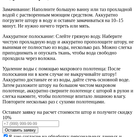
Замачивание: Наполните большую ванну или таз прохладной
водой с растворенным моющим средством. Аккуратно
погрузите штору в воду и оставьте замачиваться на 10–15
минут. Не нужно ничего тереть или мять.
Аккуратное полоскание: Слейте грязную воду. Наберите
чистую прохладную воду и аккуратно прополощите штору, не
вынимая ее полностью из воды, несколько раз. Можно слегка
приподнимать и опускать ткань, чтобы вода свободно
проходила через волокна.
Удаление воды с помощью махрового полотенца: После
полоскания ни в коем случае не выкручивайте штору!
Аккуратно достаньте ее из воды, дайте стечь основной воде.
Затем разложите штору на большом чистом махровом
полотенце, аккуратно сверните полотенце с шторой в рулон и
слегка нажмите, чтобы полотенце впитало лишнюю влагу.
Повторите несколько раз с сухими полотенцами.
Оставьте заявку на расчет стоимости штор и получите скидку
10%
Оставить заявку
Я даю согласие на обработку персональных данных и