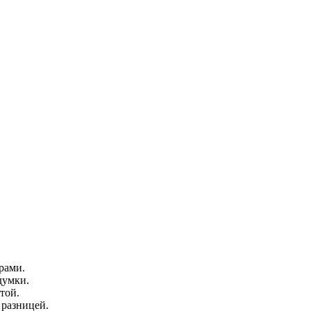
рами.
думки.
той.
 разницей.