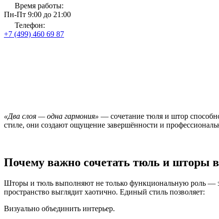
Время работы:
Пн-Пт 9:00 до 21:00
Телефон:
+7 (499) 460 69 87
Главная
Новости и блог
Как подобрать шторы и тюль в одном стиле — от класси
Как подобрать шторы и тюль 
«Два слоя — одна гармония»
— сочетание тюля и штор способно 
стиле, они создают ощущение завершённости и профессионально
Почему важно сочетать тюль и шторы в
Шторы и тюль выполняют не только функциональную роль — за
пространство выглядит хаотично. Единый стиль позволяет:
Визуально объединить интерьер.