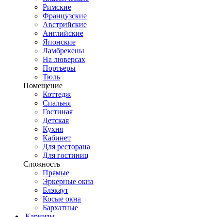
Римские
Французские
Австрийские
Английские
Японские
Ламбрекены
На люверсах
Портьеры
Тюль
Помещение
Коттедж
Спальня
Гостиная
Детская
Кухня
Кабинет
Для ресторана
Для гостиниц
Сложность
Прямые
Эркерные окна
Блэкаут
Косые окна
Бархатные
Карнизы