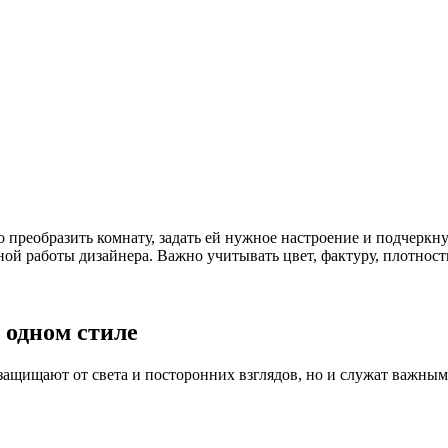
ки до минимализма
в одном стиле — от классики 
преобразить комнату, задать ей нужное настроение и подчеркну
й работы дизайнера. Важно учитывать цвет, фактуру, плотность
 одном стиле
щищают от света и посторонних взглядов, но и служат важным