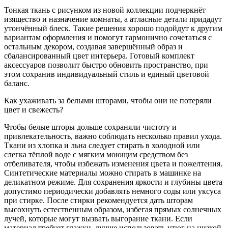
Тонкая ткань с рисунком из новой коллекции подчеркнёт
изящество и назначение комнаты, а атласные детали придадут
утончённый блеск. Такие решения хорошо подойдут к другим
вариантам оформления и помогут гармонично сочетаться с
остальным декором, создавая завершённый образ и
сбалансированный цвет интерьера. Готовый комплект
аксессуаров позволит быстро обновить пространство, при
этом сохранив индивидуальный стиль и единый цветовой
баланс.
Как ухаживать за белыми шторами, чтобы они не потеряли
цвет и свежесть?
Чтобы белые шторы дольше сохраняли чистоту и
привлекательность, важно соблюдать несколько правил ухода.
Ткани из хлопка и льна следует стирать в холодной или
слегка тёплой воде с мягким моющим средством без
отбеливателя, чтобы избежать изменения цвета и пожелтения.
Синтетические материалы можно стирать в машинке на
деликатном режиме. Для сохранения яркости и глубины цвета
допустимо периодически добавлять немного соды или уксуса
при стирке. После стирки рекомендуется дать шторам
высохнуть естественным образом, избегая прямых солнечных
лучей, которые могут вызвать выгорание ткани. Если
материал требует глажки, лучше использовать утюг на низкой