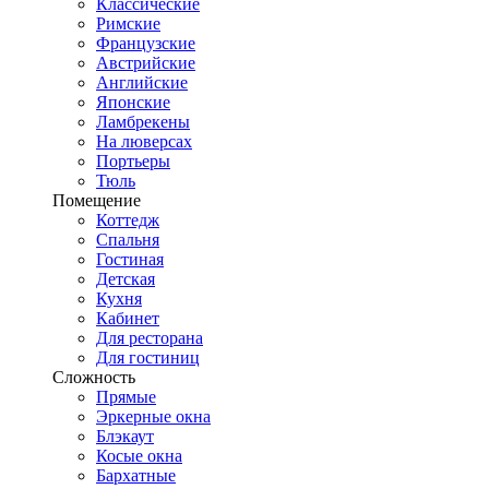
Классические
Римские
Французские
Австрийские
Английские
Японские
Ламбрекены
На люверсах
Портьеры
Тюль
Помещение
Коттедж
Спальня
Гостиная
Детская
Кухня
Кабинет
Для ресторана
Для гостиниц
Сложность
Прямые
Эркерные окна
Блэкаут
Косые окна
Бархатные